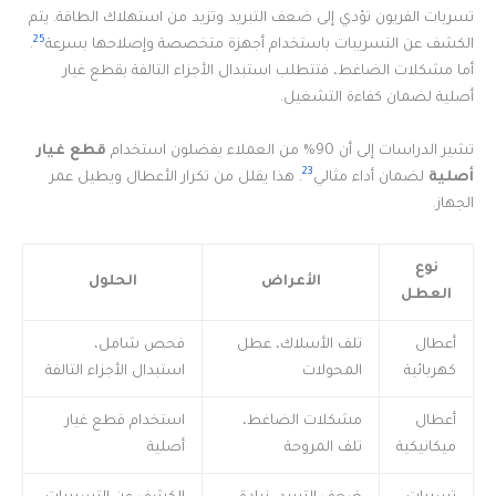
تسربات الفريون تؤدي إلى ضعف التبريد وتزيد من استهلاك الطاقة. يتم
25
الكشف عن التسريبات باستخدام أجهزة متخصصة وإصلاحها بسرعة
.
أما مشكلات الضاغط، فتتطلب استبدال الأجزاء التالفة بقطع غيار
أصلية لضمان كفاءة التشغيل.
تشير الدراسات إلى أن 90% من العملاء يفضلون استخدام
قطع غيار
23
أصلية
لضمان أداء مثالي
. هذا يقلل من تكرار الأعطال ويطيل عمر
الجهاز.
نوع
الأعراض
الحلول
العطل
أعطال
تلف الأسلاك، عطل
فحص شامل،
كهربائية
المحولات
استبدال الأجزاء التالفة
أعطال
مشكلات الضاغط،
استخدام قطع غيار
ميكانيكية
تلف المروحة
أصلية