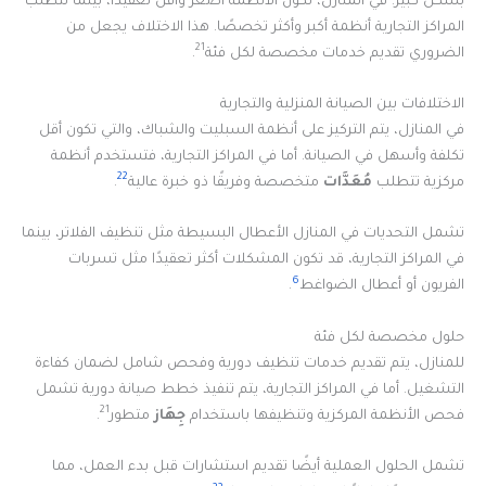
بشكل كبير. في المنازل، تكون الأنظمة أصغر وأقل تعقيدًا، بينما تتطلب
المراكز التجارية أنظمة أكبر وأكثر تخصصًا. هذا الاختلاف يجعل من
21
الضروري تقديم خدمات مخصصة لكل فئة
.
الاختلافات بين الصيانة المنزلية والتجارية
في المنازل، يتم التركيز على أنظمة السبليت والشباك، والتي تكون أقل
تكلفة وأسهل في الصيانة. أما في المراكز التجارية، فتستخدم أنظمة
22
مركزية تتطلب
مُعَدَّات
متخصصة وفريقًا ذو خبرة عالية
.
تشمل التحديات في المنازل الأعطال البسيطة مثل تنظيف الفلاتر، بينما
في المراكز التجارية، قد تكون المشكلات أكثر تعقيدًا مثل تسربات
6
الفريون أو أعطال الضواغط
.
حلول مخصصة لكل فئة
للمنازل، يتم تقديم خدمات تنظيف دورية وفحص شامل لضمان كفاءة
التشغيل. أما في المراكز التجارية، يتم تنفيذ خطط صيانة دورية تشمل
21
فحص الأنظمة المركزية وتنظيفها باستخدام
جِهَاز
متطور
.
تشمل الحلول العملية أيضًا تقديم استشارات قبل بدء العمل، مما