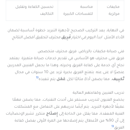
مكيفات
مناسبة
تحسين الكفاءة وتقليل
مركزية
للمساحات الكبيرة
التكاليف
في النهاية، يعد التركيب الصحيح لأجهزة التبريد خطوة أساسية لضمان
الأداء الأمثل.
ابدأ اليوم في اختيار
فَرِيق
محترف لتحقيق أفضل النتائج
.
فني صيانة مكيفات بالرياض: فريق محترف متخصص
فريق فني محترف هو الأساس في تقديم خدمات صيانة متميزة. يعتمد
نجاح أي خدمة على كفاءة الفريق وخبرته، وهذا ما يجعل الفنيين المدربين
عنصرًا لا غنى عنه. يتمتع الفريق بخبرة تزيد عن 10 سنوات في مجال
13
تَّكيِيف
، مما يضمن أداءً مثاليًا لكل
عَمَل
يتم تنفيذه
.
تدريب الفنيين وكفاءتهم العالية
يخضع الفنيون لتدريب مستمر على أحدث التقنيات، مما يضمن فهمًا
عميقًا لأجهزة التبريد. يتم أيضًا تدريبهم على التعامل مع المشكلات
الفنية المعقدة، مما يقلل من الحاجة إلى
إِصلَاح
متكرر. تشير الإحصائيات
إلى أن 90% من الأعطال يتم إصلاحها من المرة الأولى بفضل كفاءة
13
الفريق
.