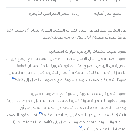
سرعة الاستجابة
تقليل وقت التوقف بنسبة 50%
قطع غيار أصلية
زيادة العمر الافتراضي للأجهزة
في النهاية، يعد الفريق الفني المدرب العمود الفقري لنجاح أي خدمة.
اختر
فريقًا محترفًا لضمان أداء مثالي وراحة طويلة الأمد
.
عقود صيانة مكيفات بالرياض: خيارات اقتصادية
عقود الصيانة هي الحل الأمثل لتجنب الأعطال المفاجئة. مع ارتفاع درجات
الحرارة في الرياض، تصبح هذه العقود ضرورة ملحة لضمان كفاءة
15
الأجهزة وتجنب التكاليف الباهظة
. تقدم الشركة خيارات متنوعة تشمل
16
عقودًا شهرية ونصف سنوية وسنوية، مع خصومات تصل إلى 50%
.
عقود شهرية ونصف سنوية وسنوية مع خصومات مميزة
توفر العقود الشهرية مرونة كبيرة للعملاء، حيث تشمل فحوصات دورية
وخدمات تنظيف. هذه الخدمات تساعد في الكشف المبكر عن أي
15
مُشكِلَة
، مما يقلل من الحاجة إلى إصلاحات مكلفة
. أما العقود النصف
سنوية والسنوية، فتقدم خصومات تصل إلى 40%، مما يجعلها خيارًا
16
اقتصاديًا للعديد من الأسر
.