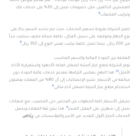
تتراوح بين 100 إلى 300 ريال للوحدة الواحدة
. يتم تقديم عروض خاصة
للمشترين الدائمين، مثل خصومات تصل إلى 30% على خدمات فك
8
وتركيب المكيفات
.
تتميز الشركة بمرونة تسعير الخدمات، حيث يتم تحديد السعر بناءً على
نوع الجهاز وموقعه. على سبيل المثال، تكلفة صيانة مكيف سبليت تبدأ
6
من 200 ريال، بينما تصل تكلفة تركيب نفس النوع إلى 350 ريال
.
العلاقة بين الجودة العالية والسعر المناسب
توفر الشركة قطع غيار أصلية لضمان كفاءة الأجهزة واستمرارية الأداء
22
الأمثل
. هذا النهج يعكس التزامها بتقديم خدمات عالية الجودة دون
مبالغة في الأسعار. تشير الإحصائيات إلى أن 80% من العملاء يفضلون
6
استخدام قطع غيار أصلية لضمان أداء مثالي
.
تشمل الأسعار كافة الخطوات من الفحص حتى التنصيب، مع ضمانات
6
تصل إلى شهرين على العمل المنجز
. هذا يعزز ثقة العملاء ويجعل
الخدمات الخيار الأول للعديد من الأسر والمؤسسات في
رِيَاض
.