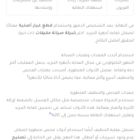
تسربات
ضعف التبريد، زيادة
الكشف عن التسريبات
الفريون
استهلاك الطاقة
وإصلاحها
في النهاية، يعد التشخيص الدقيق واستخدام
قطع غيار أصلية
مفتاحًا
لضمان كفاءة أجهزة التبريد.
اختر
شركة صيانة مكيفات
ذات خبرة
لتحقيق أفضل النتائج
.
استخدام أحدث المعدات وتقنيات الصيانة
التطور التكنولوجي في مجال العناية بأجهزة التبريد يجعل العمليات أكثر
دقة وكفاءة. بفضل الأدوات المتطورة، أصبحت عمليات الفحص
1
والتنظيف أسرع وأكثر فعالية، مما يضمن أداءً مثاليًا للأجهزة
.
معدات الفحص والتنظيف المتطورة
تستخدم الشركة معدات متخصصة مثل مكائن الغسيل بالضغط لإزالة
الأتربة والغبار بفعالية. هذه الأدوات تساعد في تحسين كفاءة التبريد
6
وتقليل استهلاك الطاقة بنسبة تصل إلى 20%
.
تشمل عملية التنظيف أيضًا استخدام أدوات فحص متطورة لضمان
عدم وجود تسريبات أو أعطال. هذا النهج يقلل من الحاجة إلى
تصليح