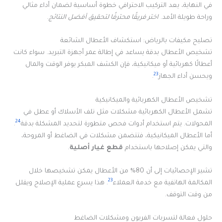
في النهاية، يعد التركيب الاحترافي خطوة أساسية لضمان أداء مثالي
وراحة طويلة الأمد.
اختر فريقًا محترفًا لتحقيق أفضل النتائج
.
تصليح مكيفات بالرياض: استكشاف الأعطال الشائعة
تشخيص الأعطال بدقة يساعد في إطالة عمر أجهزة التبريد. سواء كانت
أعطالًا كهربائية أو ميكانيكية، فإن الكشف المبكر يوفر الوقت والمال
23
ويحسن أداء الجهاز
.
تشخيص الأعطال الكهربائية والميكانيكية
تشمل الأعطال الكهربائية مشكلات مثل تلف الأسلاك أو عطل في
24
المحولات. يتم استخدام أدوات فحص متطورة لتحديد المشكلة بدقة
.
أما الأعطال الميكانيكية، فتتضمن مشكلات في الضاغط أو المروحة،
والتي يمكن إصلاحها باستخدام
قطع غيار أصلية
.
تشير الإحصائيات إلى أن 80% من الأعطال يمكن تشخيصها خلال
23
المكالمة الهاتفية مع خدمة العملاء
. هذا يسرع عملية الإصلاح ويقلل
من وقت التوقف.
حلول فعالة لتسربات الفريون ومشكلات الضاغط