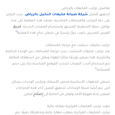
تفاصيل تركيب المكيفات بالرياض
لتحقيق أفضل
شركة صيانة مكيفات النخيل بالرياض
، يجب التركيز
على دقة التركيب والمسافات المناسبة. تعتمد هذه العملية على عدة
عوامل، منها التخطيط المسبق واستخدام المعدات الحديثة.
فريق
11
الفنيين المدربين يلعب دورًا رئيسيًا في ضمان نجاح هذه العملية
.
تركيب مكيفات سبليت مع مراعاة المسافات
عند تركيب مكيفات السبليت، يجب مراعاة المسافات بين الوحدة الداخلية
والخارجية. هذا يضمن توزيعًا مثاليًا للهواء ويقلل من استهلاك الطاقة.
يتم استخدام أحدث التقنيات لتحديد المواقع المناسبة بناءً على حجم
12
المساحة
.
تشمل الخطوات الأساسية فحص الأسلاك وتركيب الوحدات بشكل
آمن. يتم أيضًا ضبط الإعدادات لتحقيق أفضل أداء.
هذه الإجراءات
تضمن راحة طويلة الأمد وتقلل من الحاجة إلى
إِصلَاح
متكرر
.
تنفيذ تركيب المكيفات المركزية بكفاءة عالية
تركيب المكيفات المركزية يتطلب مهارة عالية وتخطيطًا دقيقًا. يتم