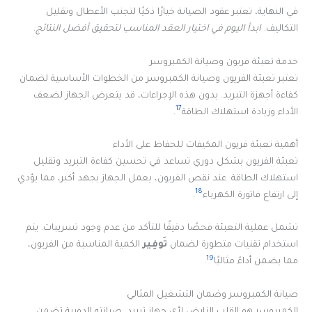
في النهاية، تعتبر عقود الصيانة خيارًا ذكيًا لتجنب الأعطال وتقليل
التكاليف.
ابدأ اليوم في اختيار العقد المناسب لتحقيق أفضل النتائج
.
خدمة تعبئة فريون وصيانة الكمبروسر
تعتبر تعبئة الفريون وصيانة الكمبروسر من الخطوات الأساسية لضمان
كفاءة أجهزة التبريد. بدون هذه الإجراءات، قد يتعرض الجهاز لضعف
17
الأداء وزيادة استهلاك الطاقة
.
أهمية تعبئة فريون المكيفات للحفاظ على الأداء
تعبئة الفريون بشكل دوري تساعد في تحسين كفاءة التبريد وتقليل
استهلاك الطاقة. عند نقص الفريون، يعمل الجهاز بجهد أكبر، مما يؤدي
18
إلى ارتفاع فاتورة الكهرباء
.
تشمل عملية التعبئة فحصًا دقيقًا للتأكد من عدم وجود تسريبات. يتم
استخدام تقنيات متطورة لضمان
تَوفِير
الكمية المناسبة من الفريون،
19
مما يضمن أداءً مثاليًا
.
صيانة الكمبروسر وضمان التشغيل المثالي
الكمبروسر هو القلب النابض لأي جهاز تبريد. صيانته الدورية تضمن