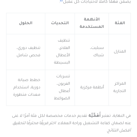
22
يضمن فهمًا كاملاً لاحتياجات كل عميل
.
الأنظمة
الفئة
التحديات
الحلول
المستخدمة
تنظيف
سبليت،
الفلاتر،
تنظيف دوري،
المنازل
شباك
الأعطال
فحص شامل
البسيطة
تسربات
خطط صيانة
المراكز
الفريون،
أنظمة مركزية
دورية، استخدام
التجارية
أعطال
معدات متطورة
الضواغط
في النهاية، تعتبر
أَهَمِّيَّة
تقديم خدمات مخصصة لكل فئة أمرًا لا غنى
عنه لضمان كفاءة التشغيل وراحة العملاء.
اختر فريقًا محترفًا لتحقيق
أفضل النتائج
.