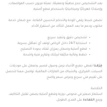
بعد التشخيص
ننجز تنظيفًا وتعقيمًا، تعبئة فريون حسب المواصفات،
وإصلاحًا كهربائيًا وميكانيكيًا باستخدام قطع أصلية.
نضمن ضبط رقمي للوحة والتحكم لتحسين الكفاءة، مع ضمان خدمة
مكتوب ودعم ما بعد العمل للتأكد من استقرار الأداء.
تشخيص دقيق وتنفيذ سريع.
استجابة 24/7 داخل الرياض لوقف أي تعطّل بسرعة.
قطع أصلية وضمان يعززان ثقتك بجودة التصليح.
خطط وقائية مكيّفة لبيئتك وتقارير فنية واضحة.
فِرَقنا
تغطي جميع الأحياء بزمن وصول قصير، وتعمل على موديلات
السبلت، المركزي، والشباك من الماركات العالمية. تواصل معنا لتحصل
على تقييم فني سريع وعرض سعر واضح.
الخلاصة
استثمار صغير في فحوص دورية وقطع أصلية يضمن تقليل التكاليف
ورفع
الكفاءة
على المدى الطويل.