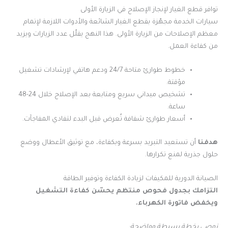
توافر قطع الغيار لإنجاز الإصلاح في الزيارة الأولى
سيارات الخدمة مجهّزة بقطع الغيار الشائعة والأدوات اللازمة لإتمام
معظم الإصلاحات من الزيارة الأولى. هذا النهج يقلّل عدد الزيارات ويزيد
من كفاءة العمل.
خطوط طوارئ متاحة 24/7 ودعم هاتفي لإرشادات تشغيل
مؤقتة.
تشخيص ميداني سريع ومتابعة بعد الإصلاح خلال 24-48
ساعة.
أسعار طوارئ شفافة تُعرض قبل البدء لتفادي المفاجآت.
هدفنا
أن تستعيد التبريد بسرعة وبكفاءة، مع توثيق الأعطال ووضع
حلول جذرية لمنع تكرارها.
الصيانة الدورية للمكيفات لزيادة الكفاءة وتوفير الطاقة
التزامك بجدول فحوص منتظم يحسّن كفاءة التشغيل
ويخفض فاتورة الكهرباء.
نوصي بخطة بسيطة وواضحة: