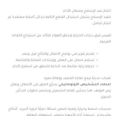
اختبار بعد الإصلاح وضمان الأداء
ننفيذ الإصلاح يشمل استبدال القطع التالفة ببدائل أصلية معتمدة ثم
اختبار شامل.
نقيس فرق درجات الحرارة وتدفق الهواء
للتأكد من استرجاع الكفاءة
المرجوة.
تقديم تقرير فني يوضح الأعمال والنتائج قبل وبعد.
تسليم ضمان على العمل وإرشادات للعناية والمتابعة.
جدولة زيارة متابعة عند الحاجة للتحقق من استقرار الأداء.
تقنيات حديثة لرفع كفاءة المكيف وإطالة عمره
اعتماد التشخيص الأوتوماتيكي
يسرّع العثور على الأعطال ويقلل
زمن التوقف. هذا يحسّن كفاءة التشغيل ويختصر خطوات التدخّل
اليدوي.
مجسات ضغط وحرارة رقمية تضمن ضبطًا دقيقًا لدورة التبريد. النتائج
واضحة في استقرار أداء الأجهزة وخفض استهلاك الطاقة.