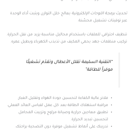
تحديث برمجة اللوحات الإلكترونية
يعالج خلل التوازن ويثبت أداء الوحدة
عبر توقيتات تشغيل محسّنة.
تنظيف احترافي للملفات باستخدام محاليل مناسبة يزيد من نقل الحرارة.
تركيب منظمات جهد يحمي المكيف من تذبذب الكهرباء ويطيل عمره.
“التقنية السليمة تقلل الأعطال وتقدّم تشغيلًا
موفراً للطاقة”
فلاتر عالية الكفاءة لتحسين جودة الهواء وتقليل الغبار.
مراقبة استهلاك الطاقة بعد كل عمل لقياس العائد الفعلي.
تطبيق معاجين حرارية وصيانة مراوح وتزييت المحامل
لتحسين تبديد الحرارة.
تدريبك على أنماط تشغيل موفرة دون التضحية براحتك.