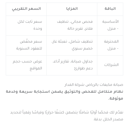
الباقة
المزايا
السعر التقريبي
الأساسية
فحص مجاني، تنظيف
سعر ثابت لكل
– منزل
فلاتر، تقرير حالة
وحدة
المحترفة
تنظيف شامل، تعبئة غاز،
سعر مخفّض
– منزل
خصم سنوي
للعقود السنوية
جداول صيانة، تقارير أداء،
عرض حسب حجم
الشركات
دعم طوارئ
المواقع
صيانة مكيفات بالرياض شركة المدار
نظام متكامل للفحص والتوثيق يضمن استجابة سريعة وخدمة
موثوقة.
نقدّم لك فحصًا أوليًا شاملًا يتضمن كشفًا حراريًا وقياسًا رقمياً لتحديد
مصدر الخلل بدقة.