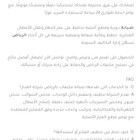
اعتمادك على فرق محترفة يمنحك تشخيصًا دقيقًا وتصليحًا موثوقًا، مع
توافر
خدمة طوارئ 24 ساعة
لاستعادة التبريد فورًا.
صيانة
دورية وقطع أصلية تحافظ على عمر الجهاز وتقلل الأعطال
المتكررة. خطط وقائية شفافة وتغطية سريعة في كل أنحاء
الرياض
تسهّل إدارة التكاليف السنوية.
للحصول على تقييم فني وعرض واضح، تواصل الآن لضمان أفضل نتائج
في تصليح مكيفات الرياض والحفاظ على راحة منزلك أو منشأتك.
FAQ
Q: ما الخدمات التي تقدمها صيانة مكيفات بالرياض شركة المدار؟
A: تقدم الشركة تنظيف وتعقيم داخل الوحدات، فحص الشوائب، شحن
فريون وفحص التسريبات بأجهزة كشف دقيقة، إصلاح الأعطال
الكهربائية والميكانيكية، وتركيب وحدات جديدة وفق المعايير المعتمدة
مع توفير قطع الغيار الأصلية.
Q: كيف تختار بين تنظيف الفلاتر أو استبدالها؟
A: إذا كانت الفلاتر قابلة للغسل وتعرضت لتراكم معتدل تكفي عملية