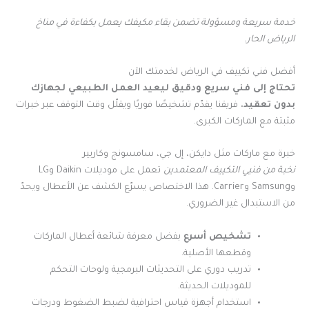
خدمة سريعة ومسؤولة تضمن بقاء مكيفك يعمل بكفاءة في مناخ
الرياض الحار.
أفضل فني تكييف في الرياض لخدمتك الآن
تحتاج إلى فني سريع ودقيق ليعيد العمل الطبيعي لجهازك
بدون تعقيد.
فريقنا يقدّم تشخيصًا فوريًا ويقلّل وقت التوقف عبر خبرات
مثبتة مع الماركات الكبرى.
خبرة مع ماركات مثل دايكن، إل جي، سامسونج وكاريير
نخبة من فنيي التكييف المعتمدين
تعمل على موديلات Daikin وLG
وSamsung وCarrier. هذا الاختصاص يسرّع الكشف عن الأعطال ويحدّ
من الاستبدال غير الضروري.
تشخيص أسرع
بفضل معرفة شائعة أعطال الماركات
وقطعها الأصلية.
تدريب دوري على التحديثات البرمجية ولوحات التحكم
للموديلات الحديثة.
استخدام أجهزة قياس احترافية لضبط الضغوط ودرجات