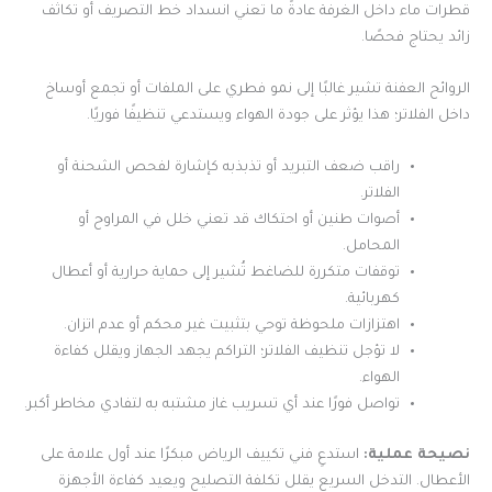
قطرات ماء داخل الغرفة عادةً ما تعني انسداد خط التصريف أو تكاثف
زائد يحتاج فحصًا.
الروائح العفنة تشير غالبًا إلى نمو فطري على الملفات أو تجمع أوساخ
داخل الفلاتر؛ هذا يؤثر على جودة الهواء ويستدعي تنظيفًا فوريًا.
راقب ضعف التبريد أو تذبذبه كإشارة لفحص الشحنة أو
الفلاتر.
أصوات طنين أو احتكاك قد تعني خلل في المراوح أو
المحامل.
توقفات متكررة للضاغط تُشير إلى حماية حرارية أو أعطال
كهربائية.
اهتزازات ملحوظة توحي بتثبيت غير محكم أو عدم اتزان.
لا تؤجل تنظيف الفلاتر؛ التراكم يجهد الجهاز ويقلل كفاءة
الهواء.
تواصل فورًا عند أي تسريب غاز مشتبه به لتفادي مخاطر أكبر.
نصيحة عملية:
استدعِ فني تكييف الرياض مبكرًا عند أول علامة على
الأعطال. التدخل السريع يقلل تكلفة التصليح ويعيد كفاءة الأجهزة