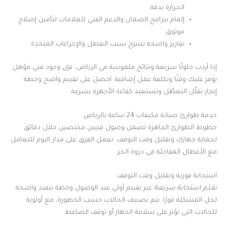
الحرارة بدقة.
إلمام ببرامج الضمان والدعم الفني للعلامات لتأمين إصلاح
موثوق.
تقارير واضحة تشرح سبب العطل والإجراءات المتخذة.
إذا أردت حلولًا سريعة ونتائج ملموسة في الرياض، فإن وجود فني مؤهل
يوفر عليك وقتًا وتكلفة عمل إضافية. احصل على تقييم واضح وخطة
إنجاز تقلّل التعطّل وتستعيد كفاءة الأجهزة بسرعة.
خدمة طوارئ صيانة مكيفات 24 ساعة بالرياض
خطوط الطوارئ الجاهزة تضمن وصول فنيين مختصين خلال دقائق
لحماية جهازك وتقليل وقت التوقف. تعمل الفرق على مدار اليوم للتعامل
مع الأعطال المفاجئة في ذروة الحر.
استجابة فورية وتقليل وقت التوقف
نقدّم استجابة سريعة
عبر تقييم أولي عند الوصول وخطة تنفيذ واضحة
لحل المشكلة فورًا. يتم تصنيف الحالات حسب الخطورة، مع أولوية
للحالات التي تؤثر على سلامة الجهاز أو توقف الضاغط.