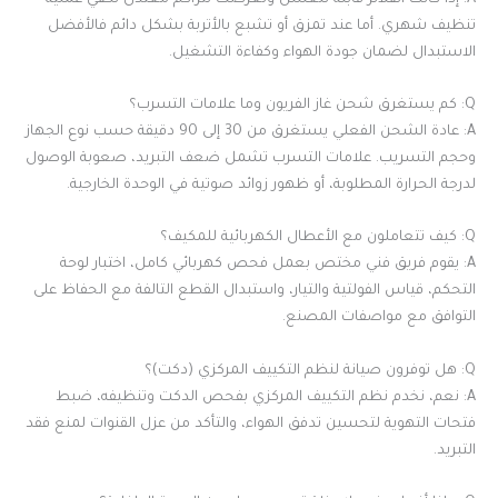
تنظيف شهري. أما عند تمزق أو تشبع بالأتربة بشكل دائم فالأفضل
الاستبدال لضمان جودة الهواء وكفاءة التشغيل.
Q: كم يستغرق شحن غاز الفريون وما علامات التسرب؟
A: عادة الشحن الفعلي يستغرق من 30 إلى 90 دقيقة حسب نوع الجهاز
وحجم التسريب. علامات التسرب تشمل ضعف التبريد، صعوبة الوصول
لدرجة الحرارة المطلوبة، أو ظهور زوائد صوتية في الوحدة الخارجية.
Q: كيف تتعاملون مع الأعطال الكهربائية للمكيف؟
A: يقوم فريق فني مختص بعمل فحص كهربائي كامل، اختبار لوحة
التحكم، قياس الفولتية والتيار، واستبدال القطع التالفة مع الحفاظ على
التوافق مع مواصفات المصنع.
Q: هل توفرون صيانة لنظم التكييف المركزي (دكت)؟
A: نعم، نخدم نظم التكييف المركزي بفحص الدكت وتنظيفه، ضبط
فتحات التهوية لتحسين تدفق الهواء، والتأكد من عزل القنوات لمنع فقد
التبريد.