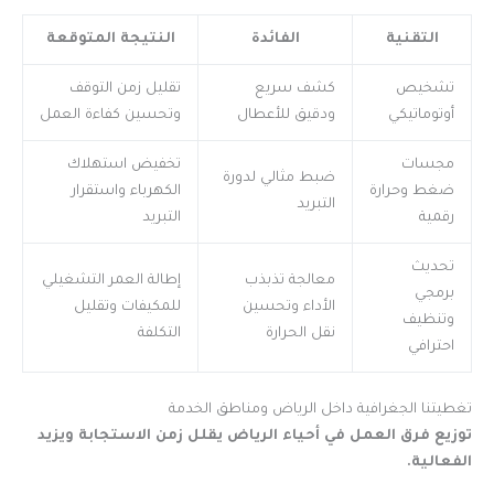
التقنية
الفائدة
النتيجة المتوقعة
تشخيص
كشف سريع
تقليل زمن التوقف
أوتوماتيكي
ودقيق للأعطال
وتحسين كفاءة العمل
مجسات
تخفيض استهلاك
ضبط مثالي لدورة
ضغط وحرارة
الكهرباء واستقرار
التبريد
رقمية
التبريد
تحديث
معالجة تذبذب
إطالة العمر التشغيلي
برمجي
الأداء وتحسين
للمكيفات وتقليل
وتنظيف
نقل الحرارة
التكلفة
احترافي
تغطيتنا الجغرافية داخل الرياض ومناطق الخدمة
توزيع فرق العمل في أحياء الرياض يقلل زمن الاستجابة ويزيد
الفعالية.