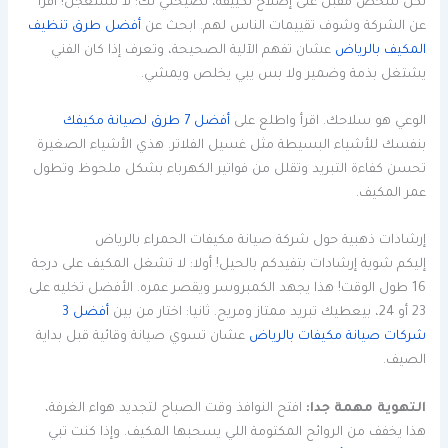
لكل شخص مقبل على إصلاح تكييفه، نصيحتي لك: لا تستعجل! اقرأ
عن الشركة وشوف تقييمات الناس لهم. ابحث عن
أفضل طرق تنظيف
المكيف بالرياض
عشان تفهم الآلية الصحيحة، وتعرف إذا كان الفني
يشتغل بذمة وضمير ولا بس يبي يخلص ويمشي.
الوعي هو سلاحك. اقرأ واطلع على
أفضل 7 طرق لصيانة مكيفك
بنفسك للأشياء البسيطة مثل غسيل الفلاتر. هذي الأشياء الصغيرة
تحسن كفاءة التبريد وتقلل من فواتير الكهرباء بشكل ملحوظ وتطول
عمر المكيف.
إرشادات ذهبية حول شركة صيانة مكيفات الحمراء بالرياض
إليكم شوية إرشادات بتفيدكم بالحيل! أولا: لا تشغل المكيف على درجة
16 طول الوقت! هذا يجهد الكمبروسر ويقصر عمره. الأفضل تخليه على
23 أو 24، بيعطيك تبريد ممتاز ومريح. ثانيا: اختار من بين
أفضل 3
شركات صيانة مكيفات بالرياض
عشان تسوي صيانة وقائية قبل بداية
الصيف.
التهوية مهمة جدا:
افتح النوافذ وقت الصباح لتجديد هواء الغرفة،
هذا يخفف من الروائح المكتومة اللي يسحبها المكيف. وإذا كنت تبي