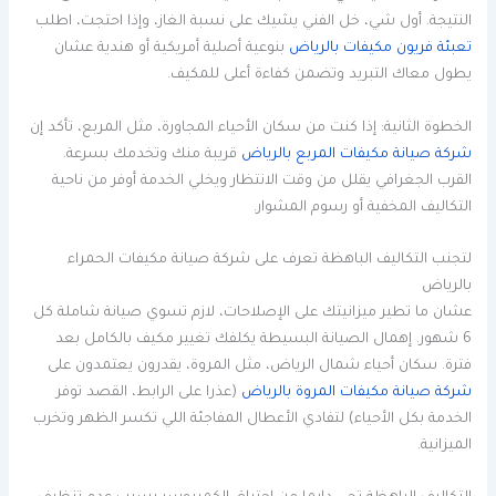
النتيجة. أول شي، خل الفني يشيك على نسبة الغاز، وإذا احتجت، اطلب
تعبئة فريون مكيفات بالرياض
بنوعية أصلية أمريكية أو هندية عشان
يطول معاك التبريد وتضمن كفاءة أعلى للمكيف.
الخطوة الثانية: إذا كنت من سكان الأحياء المجاورة، مثل المربع، تأكد إن
شركة صيانة مكيفات المربع بالرياض
قريبة منك وتخدمك بسرعة.
القرب الجغرافي يقلل من وقت الانتظار ويخلي الخدمة أوفر من ناحية
التكاليف المخفية أو رسوم المشوار.
لتجنب التكاليف الباهظة تعرف على شركة صيانة مكيفات الحمراء
بالرياض
عشان ما تطير ميزانيتك على الإصلاحات، لازم تسوي صيانة شاملة كل
6 شهور. إهمال الصيانة البسيطة يكلفك تغيير مكيف بالكامل بعد
فترة. سكان أحياء شمال الرياض، مثل المروة، يقدرون يعتمدون على
شركة صيانة مكيفات المروة بالرياض
(عذرا على الرابط، القصد توفر
الخدمة بكل الأحياء) لتفادي الأعطال المفاجئة اللي تكسر الظهر وتخرب
الميزانية.