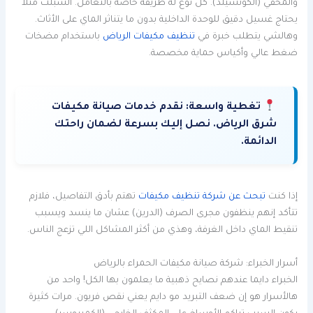
والمخفي (الكونسيلد). كل نوع له طريقة خاصة بالتعامل. السبلت مثلا
يحتاج غسيل دقيق للوحدة الداخلية بدون ما يتناثر الماي على الأثاث.
وهالشي يتطلب خبرة في
تنظيف مكيفات الرياض
باستخدام مضخات
ضغط عالي وأكياس حماية مخصصة.
تغطية واسعة:
نقدم خدمات صيانة مكيفات
شرق الرياض. نصل إليك بسرعة لضمان راحتك
الدائمة.
إذا كنت
تبحث عن شركة تنظيف مكيفات
تهتم بأدق التفاصيل، فلازم
تتأكد إنهم ينظفون مجرى الصرف (الدرين) عشان ما ينسد ويسبب
تنقيط الماي داخل الغرفة، وهذي من أكثر المشاكل اللي تزعج الناس.
أسرار الخبراء: شركة صيانة مكيفات الحمراء بالرياض
الخبراء دايما عندهم نصايح ذهبية ما يعلمون بها الكل! واحد من
هالأسرار هو إن ضعف التبريد مو دايم يعني نقص فريون. مرات كثيرة