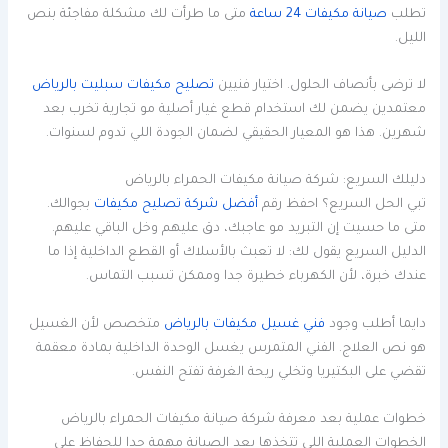
تطلب
صيانة مكيفات 24 ساعة
متى ما طرأت لك مشكلة مفاجئة بنص
الليل.
لا ترضى بأنصاف الحلول. اختيار فنيين
تصليح مكيفات سبليت بالرياض
معتمدين يضمن لك استخدام قطع غيار أصلية مو تجارية تخرب بعد
شهرين. هذا هو المعيار الحقيقي لضمان الجودة اللي تدوم لسنوات.
دليلك السريع: شركة صيانة مكيفات الحمراء بالرياض
تبي الحل السريع؟ احفظ رقم
أفضل شركة تصليح مكيفات
بجوالك.
متى ما حسيت إن التبريد مو عاجبك، دق عليهم وخل الباقي عليهم.
الدليل السريع يقول لك: لا تعبث بالأسلاك أو القطع الداخلية إذا ما
عندك خبرة، لأن الكهرباء خطيرة جدا وممكن تسبب التماس.
دايما أطلب وجود
فني غسيل مكيفات بالرياض
متخصص لأن الغسيل
هو نص العلاج. الفني المتمرس يغسل الوحدة الداخلية بمادة معقمة
تقضي على البكتيريا وتخلي ريحة الغرفة تفتح النفس.
خطوات عملية بعد معرفة شركة صيانة مكيفات الحمراء بالرياض
الخطوات العملية اللي تتخذها بعد الصيانة مهمة جدا للحفاظ على