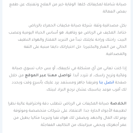
صيانة شاملة لمكيفاتك كلها. الوقاية خير من العلاج وتغنيك عن طمع
بعض العمالة.
بكل مصداقية وثقة: شركة صيانة مكيفات الحمراء بالرياض
ختاما، المكيف في الرياض مو رفاهية، هو أساس الحياة اليومية وعصب
البيت. راحتك وراحة عايلتك تبدأ من التبريد الممتاز والهواء النظيف
الخالي من الغبار والبكتيريا. خل اختياراتك دايما مبنية على الثقة
والمصداقية.
إذا كنت تعاني من أي مشكلة في تكييفك، أو بس حاب تسوي صيانة
وقائية وتريح راسك، لا تتردد أبدا.
تواصل معنا عبر الموقع
من خلال
صفحة
اتصل بنا
وفريقنا جاهز ومستعد يرد عليك بأسرع وقت ويحدد
لك أقرب موعد يناسبك عشان نرجع البراد لبيتك.
الخلاصة
صيانة المكيفات في الرياض تتطلب دقة واحترافية عالية نظرا
لطبيعة الأجواء الحارة جدا. الاعتماد على شركات متخصصة وموثوقة
يوفر لك المال والجهد ويضمن لك هواء نقيا وتبريدا مثاليا يطيل من
عمر أجهزتك ويحمي ميزانيتك من التكاليف المفاجئة.