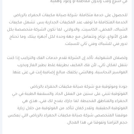
في أسرع وقت وبدون مماطلة أو وعود وهمية.
للحصول على خدمة متكاملة: شركة صيانة مكيفات الحمراء بالرياض
الخدمة المتكاملة ما توقف عند المكيفات الجدارية بس. تشمل مكيفات
الشباك، المخفي، الكاسيت، والدولابي. لما تكون الشركة متخصصة بكل
هذي الأنواع، ترتاح وتتعامل مع جهة وحدة لكل أجهزة بيتك. وما تحتاج
تدور فني للشباك وفني ثاني للسبلت.
ولضمان الشمولية، تأكد إن الشركة تقدم خدمات الفك والتركيب إذا كنت
بتنقل لمكان ثاني، لأن فك المكيف بطريقة غلط يطير الغاز ويخرب
المواسير النحاسية، وهالشي يكلفك مبالغ إضافية إنت في غنى عنها.
جودة وموثوقية مع شركة صيانة مكيفات الحمراء بالرياض
الموثوقية تنبني على سنين من العمل الجاد والسمعة الطيبة في حي
الحمراء والمناطق المحيطة. لما جارك يمدح لك فني، هذي هي
الموثوقية الحقيقية. وتقدر كمان تتأكد من الموثوقية من خلال زيارة
موقعنا المتخصص شركة صيانة مكيفات الحمراء بالرياض اللي يعكس
حجم التزامنا وتفوقنا في هذا المجال.