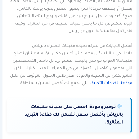
معاي هالموقف: بعز الصيف والحرارة اللي تصقع بالراس، فجأة المكيف
يفصل أو يضعف تبريده! شي يضيق الصدر ويخرب يومك بالكامل،
صح؟ أكيد ودك بحل سريع يبرد على قلبك ويرجع لبيتك الانتعاش.
اليوم بنتكلم عن كل ما يخص صيانة التكييف في حي الحمراء، وكيف
تقدر تحل هالمشكلة بدون عوار راس.
أفضل الإجابات عن شركة صيانة مكيفات الحمراء بالرياض
دايما يجي ببالنا سؤال مهم: وش أحسن مكان نثق فيه عشان نصلح
مكيفاتنا؟ الجواب مو بس بالبحث العشوائي، بل باختيار المتخصصين
اللي يفهمون تفاصيل الأجهزة. في حي الحمراء، تتعدد الخيارات، لكن
التميز يكمن في السرعة والجودة. تقدر تلاقي الحلول الموثوقة من خلال
موقعنا لخدمات التكييف
اللي يجمع لك أفضل الفنيين بالمنطقة.
توفير وجودة:
احصل على صيانة مكيفات
بالرياض بأفضل سعر. نضمن لك كفاءة التبريد
المثالية.