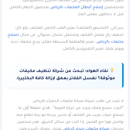
يكون السبب تراكم الأوساخ على المكثف الخارجي (الكمبروسر).
متخصصين
إصلاح أعطال المكيفات بالرياض
يفحصون الجهاز بالكامل
قبل لا يحكمون بنقص الغاز.
سر ثاني: الكباستور (المكثف) يعتبر القلب النابض للمكيف، ولو كان
ضعيف راح يفصل المكيف ويشتغل بشكل عشوائي. في مجال
تصليح
مكيفات بالرياض
، تغيير هالقطعة البسيطة ممكن يرجع مكيفك جديد
ويوفر عليك تغيير الكمبروسر بالكامل.
نقاء الهواء:
تبحث عن شركة تنظيف مكيفات
موثوقة؟ نغسل الفلاتر بعمق لإزالة كافة البكتيريا.
لا تتردد في طلب شركة صيانة مكيفات الحمراء بالرياض
“التردد يضيع وقتك ويزيد من حرارة الغرفة”.. هذي حقيقة! أول ما
تسمع صوت غريب من المكيف أو تحس بريحة مو زينة تطلع منه،
تواصل فورا مع الفنيين. إذا كنت من سكان الشرق، تقدر تستعين
بخدمات
صيانة مكيفات شرق الرياض
عشان يجونك بأسرع وقت