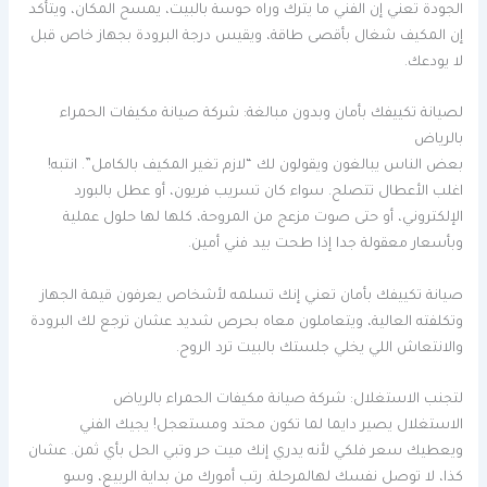
الجودة تعني إن الفني ما يترك وراه حوسة بالبيت، يمسح المكان، ويتأكد
إن المكيف شغال بأقصى طاقة، ويقيس درجة البرودة بجهاز خاص قبل
لا يودعك.
لصيانة تكييفك بأمان وبدون مبالغة: شركة صيانة مكيفات الحمراء
بالرياض
بعض الناس يبالغون ويقولون لك “لازم تغير المكيف بالكامل”. انتبه!
اغلب الأعطال تتصلح. سواء كان تسريب فريون، أو عطل بالبورد
الإلكتروني، أو حتى صوت مزعج من المروحة، كلها لها حلول عملية
وبأسعار معقولة جدا إذا طحت بيد فني أمين.
صيانة تكييفك بأمان تعني إنك تسلمه لأشخاص يعرفون قيمة الجهاز
وتكلفته العالية، ويتعاملون معاه بحرص شديد عشان ترجع لك البرودة
والانتعاش اللي يخلي جلستك بالبيت ترد الروح.
لتجنب الاستغلال: شركة صيانة مكيفات الحمراء بالرياض
الاستغلال يصير دايما لما تكون محتد ومستعجل! يجيك الفني
ويعطيك سعر فلكي لأنه يدري إنك ميت حر وتبي الحل بأي ثمن. عشان
كذا، لا توصل نفسك لهالمرحلة. رتب أمورك من بداية الربيع، وسو