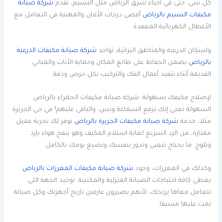
كل شي. حتى في أحياء شرق الرياض مثل النسيم، تقدم
شركة صيانة
مكيفات النسيم بالرياض
أقصى درجات الأمان والمهنية في التعامل مع
الأعطال الكهربائية المعقدة.
ولسكان الدرعية والمناطق التراثية، تواجد
شركة صيانة مكيفات الدرعية
بالرياض
يضمن الحفاظ على طابع المكان وحماية الأثاث والمباني
القديمة أثناء تنفيذ أعمال الفك والتركيب بكل حرص ودقة.
لإصلاح مكيفك بسهولة: شركة صيانة مكيفات الحمراء بالرياض
السهولة تعني إنك ترفع السماعة وبس، والباقي عليهم! في حي الجزيرة
مثلا، خدمة
شركة صيانة مكيفات الجزيرة بالرياض
توفر لك تجربة عميل
ممتازة، من الرد السريع لغاية استلام المكيف وهو ينفخ هواء بارد
وثلوج. ما يحتاج تتعنى وتدور بنفسك وتضيع يومك بالكامل.
وكذلك في المغرزات، وجود
شركة صيانة مكيفات المغرزات بالرياض
يغطي كافة احتياجات الصيانة المنزلية والمكتبية. توحيد الجهة اللي
تتعامل معاها يريحك، لأنهم يصيرون عارفين تاريخ أجهزتك وكل صيانة
تمت عليها مسبقا.