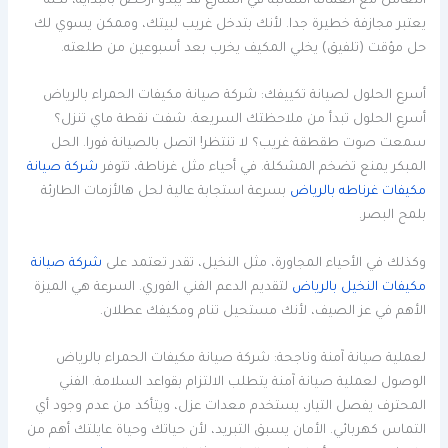
التعامل مع العمالة السائبة في الشارع قد يبدو أرخص بالبداية، لكنه
يعتبر مجازفة خطيرة جدا. لأنك بتدخل غريب لبيتك، وممكن يسوي لك
حل مؤقت (تلفيق) يخلي المكيف يخرب بعد أسبوعين من طلعته.
أسرع الحلول لصيانة تكييفك: شركة صيانة مكيفات الحمراء بالرياض
أسرع الحلول تبدأ من ملاحظتك السريعة. شفت نقطة ماي تنزل؟
سمعت صوت طقطقة غريب؟ لا تنتظر! اتصل بالصيانة فورا. الحل
المبكر يمنع تضخم المشكلة. في أحياء مثل غرناطة، تتوفر
شركة صيانة
مكيفات غرناطه بالرياض
بسرعة استجابة عالية لحل هالأزمات الطارئة
بلمح البصر.
وكذلك في الأحياء المجاورة، مثل النخيل، تقدر تعتمد على
شركة صيانة
مكيفات النخيل بالرياض
لتقديم الدعم الفني الفوري. السرعة هي الميزة
الأهم في عز الصيف، لأنك مستحيل تنام ومكيفك عطلان.
لعملية صيانة آمنة وناجحة: شركة صيانة مكيفات الحمراء بالرياض
الوصول لعملية صيانة آمنة يتطلب الالتزام بقواعد السلامة. الفني
المحترف يفصل التيار، يستخدم معدات عزل، ويتأكد من عدم وجود أي
التماس كهربائي. الأمان يسبق التبريد، لأن حياتك وحياة عايلتك أهم من