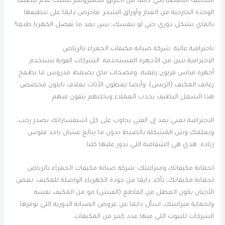
التكاليف الباهظة تجي دايما من احتراق الكمبروسر بسبب عدم تنظيف
الوحدة الخارجية من الغبار وأوراق الشجر. فاحرص دايما على تنظيفها
بالماي بشكل دوري حتى لو بنفسك، بس بعد ما تفصل الكهربا طبعا!
باحترافية عالية: شركة صيانة مكيفات الحمراء بالرياض
الاحترافية تبين من الأجهزة المستخدمة. الشركات القوية تستخدم
أجهزة قياس فريون رقمية، ومضخات ماي بضغط مدروس ما يطعج
زعانف المكيف (الريش). وأيضا يغطون الأثاث بغلاف نايلون مخصص.
هذا الشغل النظيف يجذب العملاء ويخليهم يثقون فيهم.
الاحترافية تعني بعد إن الفني يجاوب على كل استفساراتك بصدر رحب،
ويعلمك وش المشكلة بالضبط بدون ما يبالغ عشان ياخذ فلوس
زيادة. هذي هي الشفافية اللي ندور عليها كلنا.
لحماية مكيفاتك وميزانيتك: شركة صيانة مكيفات الحمراء بالرياض
لحماية مكيفاتك، تأكد دايما من جودة الكهرباء الواصلة للمكيف. بعض
الأحيان يكون العطل من القاطع (الفيش) مو من المكيف نفسه.
ولحماية ميزانيتك، اسأل دايما عن عروض الصيانة الدورية اللي توفرها
الشركات للبيوت اللي فيها عدد كبير من المكيفات.