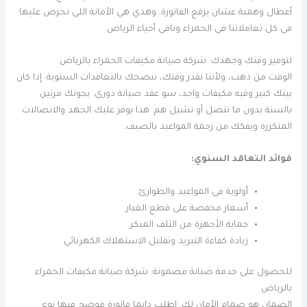
أعطال وهمية عشان يرفع الفاتورة. وهذي هي الأمانة اللي نحرص عليها
في كل تعاملاتنا في الحمراء وباقي أحياء الرياض.
لتوفير وقتك وجهدك: شركة صيانة مكيفات الحمراء بالرياض
الوقت من ذهب، ولأننا نقدر وقتك، ننصحك بالتعاقدات السنوية. إذا كان
بيتك كبير وفيه مكيفات واجد، سو عقد صيانة دوري. يجونك مرتين
بالسنة بدون ما تتصل أو تشيل هم. هذا يوفر عليك الجهد والاتصالات
المتكررة ويفكك من زحمة المواعيد بالصيف.
فوائد التعاقد السنوي:
أولوية في المواعيد والطوارئ.
أسعار مخفضة على قطع الغيار.
حماية الأجهزة من التلف المبكر.
زيادة كفاءة التبريد وتقليل الاستهلاك الكهربائي.
للحصول على خدمة صيانة مضمونة: شركة صيانة مكيفات الحمراء
بالرياض
الضمان هو صمام الأمان لك. اطلب دايما فاتورة موضح فيها نوع