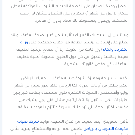
العطل ومدة الضمان على القطعة المبدلة. الشركات الموثوقة تعطي
ضمان لا يقل عن شهر أو شهرين على الشغل، عشان لو رجعت
المشكلة، يرجعون يصلحونها لك مجانا بدون أي نقاش.
ولا تنسى إن استهلاك الكهرباء يتأثر بشكل كبير بصحة المكيف، وتقدر
تطلع على إرشادات ترشيد الطاقة من جهات معتمدة مثل
وزارة
الكهرباء والماء
(وإن كانت في الكويت، إلا أن نصائح ترشيد التكييف
مفيدة وعالمية وتطبق في كل دول الخليج) لمعرفة أهمية تنظيف
المكيفات في خفض فاتورتك الشهرية.
لخدمات سريعة ومميزة: شركة صيانة مكيفات الحمراء بالرياض
التميز يظهر في أوقات الذروة. لما الرياض كلها تدور فنيين في شهر
يوليو وأغسطس، الشركات المميزة تكون مستعدة بطاقم كبير يلبي
احتياجات الكل. لا تقبل بالانتظار لأيام عشان فني يجي يشيك على
مكيفك. اختار الجهة اللي ترد عليك بسرعة وتلتزم بالموعد بالدقيقة.
لأهل السويدي أيضا نصيب من هذي السرعة، تواجد
شركة صيانة
مكيفات السويدي بالرياض
يضمن لهم الراحة والاستمتاع بتبريد مثالي