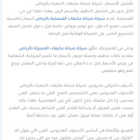
بأفضل الأسعار.. شركة صيانة مكيفات الحمراء بالرياض
الكل يدور على الشغل النظيف والسعر الزين، وهذا حقك! في حي
الفيصلية، تقدم
شركة صيانة مكيفات الفيصلية بالرياض
أسعار تنافسية
تناسب جميع الدخول، مع توفير عروض خاصة قبل دخول فصل الصيف
لتشجيع الناس على الصيانة الوقائية قبل الزحمة.
وحتى في المعيزيلة، تتألق
شركة صيانة مكيفات المعيزلة بالرياض
بتقديم باقات تنظيف وتعبئة فريون بأسعار ما تكسر الميزانية. الشفافية
في عرض الأسعار قبل بدء العمل تبني ثقة كبيرة وتخلي العميل يرجع
لهم وهو مغمض.
بأسلوب احترافي مدروس: شركة صيانة مكيفات الحمراء بالرياض
الأسلوب المدروس يعني التشخيص الصح. الفني ما يخمن، الفني
يفحص. إذا كان مكيفك يثلج (يكون ثلج على المواسير)، فهذا غالبا
بسبب نقص الفريون أو وساخة الفلاتر. الفني الشاطر يشيك على الفلاتر
أولا قبل لا يكلفك تعبئة فريون ممكن تكون مو بحاجتها أصلا.
الصدق والأمانة هي أساس الأسلوب المدروس. الفني اللي يقول لك
“فلترك يبي له غسيل بس” أفضل بمليون مرة من اللي يخترع لك