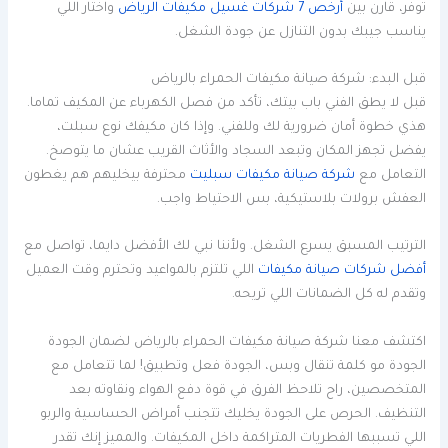
توفر، قارن بين
أرخص 7 شركات غسيل مكيفات الرياض
واختار اللي
يناسب جيبك بدون التنازل عن جودة الشغل.
قبل البدء: شركة صيانة مكيفات الحمراء بالرياض
قبل لا يطق الفني باب بيتك، تأكد من فصل الكهرباء عن المكيف تماما.
هذي خطوة أمان ضرورية لك وللفني. وإذا كان مكيفك نوع سبلت،
يفضل تجهز المكان وتبعد السجاد والأثاث القريب عشان ما يتوصخ.
التعامل مع
شركة صيانة مكيفات سبليت
محترفة بيخليهم هم يغطون
العفش برولات بلاستيكية، بس الاحتياط واجب.
الترتيب المسبق يسرع الشغل. ولأننا نبي لك الأفضل دايما، تواصل مع
أفضل شركات صيانة مكيفات
اللي تلتزم بالمواعيد وتحترم وقت العميل
وتقدم له كل الضمانات اللي تريحه.
اكتشف معنا شركة صيانة مكيفات الحمراء بالرياض لضمان الجودة
الجودة مو كلمة تنقال وبس، الجودة فعل وتطبيق! لما تتعامل مع
المتخصصين، راح تلاحظ الفرق في قوة دفع الهواء ونقاوته بعد
التنظيف. الحرص على الجودة يخليك تتجنب أمراض الحساسية والربو
اللي تسببها الفطريات المتراكمة داخل المكيفات. والمميز إنك تقدر