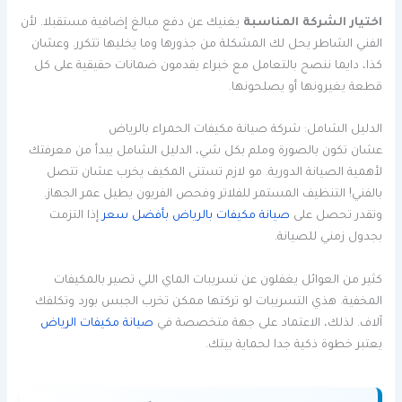
اختيار الشركة المناسبة
يغنيك عن دفع مبالغ إضافية مستقبلا. لأن
الفني الشاطر يحل لك المشكلة من جذورها وما يخليها تتكرر. وعشان
كذا، دايما ننصح بالتعامل مع خبراء يقدمون ضمانات حقيقية على كل
قطعة يغيرونها أو يصلحونها.
الدليل الشامل: شركة صيانة مكيفات الحمراء بالرياض
عشان تكون بالصورة وملم بكل شي، الدليل الشامل يبدأ من معرفتك
لأهمية الصيانة الدورية. مو لازم تستنى المكيف يخرب عشان تتصل
بالفني! التنظيف المستمر للفلاتر وفحص الفريون يطيل عمر الجهاز.
وتقدر تحصل على
صيانة مكيفات بالرياض بأفضل سعر
إذا التزمت
بجدول زمني للصيانة.
كثير من العوائل يغفلون عن تسريبات الماي اللي تصير بالمكيفات
المخفية. هذي التسريبات لو تركتها ممكن تخرب الجبس بورد وتكلفك
آلاف. لذلك، الاعتماد على جهة متخصصة في
صيانة مكيفات الرياض
يعتبر خطوة ذكية جدا لحماية بيتك.