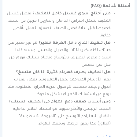
أسئلة شائعة (FAQ)
متى أحتاج أسوي غسيل كامل للمكيف؟
يفضل غسيل
المكيف بشكل احترافي (الداخلي والخارجي) مرتين في السنة،
خصوصا قبل بداية فصل الصيف لتجهيزه للعمل بأقصى
كفاءة.
هل تنقيط الماي داخل الغرفة خطير؟
هو غير خطير على
حياتك، لكنه يضر بالأثاث والجدران والجبس. وسببه غالبا
انسداد مجرى التصريف بالأوساخ ويحتاج تسليك فوري من
قبل فني مختص.
هل المكيف يصرف كهرباء كثيرة إذا كان متسخ؟
نعم، الأوساخ المتراكمة تجعل الكمبروسر يعمل لفترات
أطول وبجهد مضاعف للوصول لدرجة الحرارة المطلوبة، مما
يرفع من استهلاك الكهرباء بشكل ملحوظ.
وش أسباب ضعف دفع الهواء في المكيف السبلت؟
السبب الرئيسي والأكثر شيوعا هو انسداد الفلاتر الداخلية
بالغبار، يليه تراكم الأوساخ على “المروحة الأسطوانية”
(البلاور) مما يعيق حركتها ودفعها للهواء.