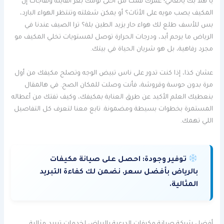
يا هلا بك يالغالي! عمرك قمت من أحلى نومك بعز القايلة وتفاجأت إن
المكيف يصب مويه على الأثاث؟ أو يمكن شغلته وتنتظر الهواء البارد،
بس للأسف طلع لك هواء حار يزيد الطين بلة؟ ترا الصيف عندنا في
الرياض ما يرحم أبد، ودرجات الحرارة توصل لمستويات تخلي المكيف مو
مجرد رفاهية، بل هو شريان الحياة في بيتك.
عشان كذا، إذا كنت تدور على ناس تبيض الوجه وتصلح مكيفك من أول
مرة بدون حوسة وقروشة، فأنت وصلت للمكان الصح. في هالمقال
بنعطيك العلم الأكيد عن طرق العناية بمكيفك، وكيف تفتك من أعطاله
المستمرة بخطوات بسيطة ومضمونة. تابع معنا لتعرف كل التفاصيل
اللي تهمك.
توفير وجودة:
احصل على صيانة مكيفات
بالرياض بأفضل سعر. نضمن لك كفاءة التبريد
المثالية.
أفضل شركة صيانة مكيفات الدرعية بالرياض لخدمات تبريد مثالية