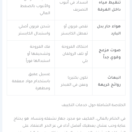
تنقيط مياه
انسداد في أنبوب
والأنبوب بالضغط
داخل الغرفة
التصريف
العالي
هواء حار بدل
نقص فريون أو
شحن فريون أصلي
البارد
تعطل الكابستر
واستبدال الكابستر
احتكاك المروحة
فك المروحة
صوت مزعج
أو تلف الرولمان
وتشحيمها أو
وقوي جداً
بلي
استبدالها فوراً
غسيل عميق
انبعاث
تكون بكتيريا
باستخدام مواد معقمة
روائح كريهة
وعفن في المبخر
ومطهرة
الخلاصة الشاملة حول خدمات التكييف
في الختام يالغالي، المكيف مو مجرد جهاز نشغله وننساه. هو يحتاج
عناية وحب عشان يعطيك أفضل أداء في عز الحر. الاعتماد على