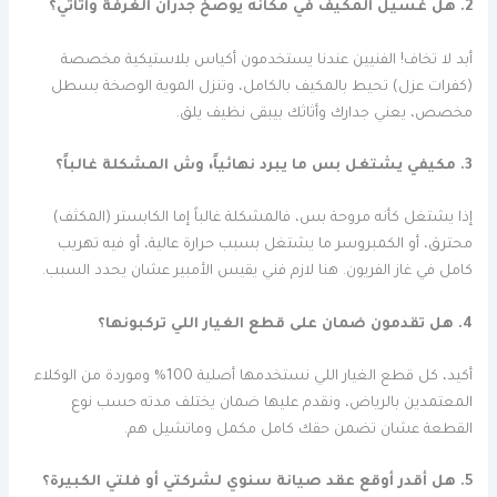
2. هل غسيل المكيف في مكانه يوصخ جدران الغرفة وأثاثي؟
أبد لا تخاف! الفنيين عندنا يستخدمون أكياس بلاستيكية مخصصة
(كفرات عزل) تحيط بالمكيف بالكامل، وتنزل الموية الوصخة بسطل
مخصص، يعني جدارك وأثاثك بيبقى نظيف يلق.
3. مكيفي يشتغل بس ما يبرد نهائياً، وش المشكلة غالباً؟
إذا يشتغل كأنه مروحة بس، فالمشكلة غالباً إما الكابستر (المكثف)
محترق، أو الكمبروسر ما يشتغل بسبب حرارة عالية، أو فيه تهريب
كامل في غاز الفريون. هنا لازم فني يقيس الأمبير عشان يحدد السبب.
4. هل تقدمون ضمان على قطع الغيار اللي تركبونها؟
أكيد، كل قطع الغيار اللي نستخدمها أصلية 100% وموردة من الوكلاء
المعتمدين بالرياض، ونقدم عليها ضمان يختلف مدته حسب نوع
القطعة عشان تضمن حقك كامل مكمل وماتشيل هم.
5. هل أقدر أوقع عقد صيانة سنوي لشركتي أو فلتي الكبيرة؟