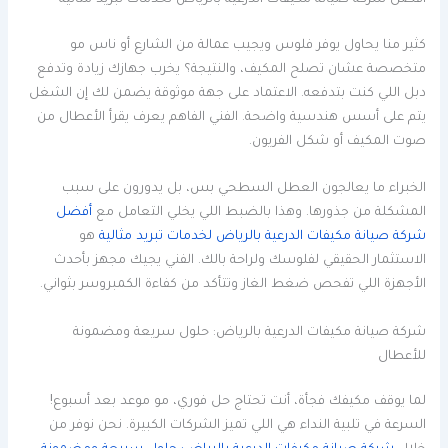
كثير منا يحاول يوفر فلوس ويجيب عمالة من الشارع أو ناس مو
متخصصة عشان تصلح المكيف، والنتيجة؟ يخرب جهازك زيادة وتدفع
دبل اللي كنت بتدفعه. الاعتماد على جهة موثوقة يضمن لك إن الشغل
يتم على أسس هندسية واضحة. الفني الفاهم يعرف يقرأ الأعطال من
صوت المكيف أو شكل الفريون.
الخبراء ما يعالجون العطل السطحي بس، بل يدورون على سبب
المشكلة من جذورها. وهذا بالضبط اللي يخلي التعامل مع
أفضل
شركة صيانة مكيفات الدرعية بالرياض لخدمات تبريد مثالية
هو
الاستثمار الحقيقي لفلوسك ولراحة بالك. الفني يجيك مجهز بأحدث
الأجهزة اللي تفحص ضغط الغاز وتتأكد من كفاءة الكمبروسر بثواني.
شركة صيانة مكيفات الدرعية بالرياض: حلول سريعة ومضمونة
للأعطال
لما يوقف مكيفك فجأة، أنت تحتاج حل فوري، مو موعد بعد أسبوع!
السرعة في تلبية النداء هي اللي تميز الشركات الكبيرة. نحن نوفر من