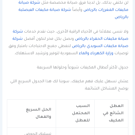
لن نكتفي بذلك، بل لدينا فرق صيانة مخصصة مثل
شركة صيانة
مكيفات المغرزات بالرياض
وأيضاً
شركة صيانة مكيفات الفيصلية
بالرياض
.
ولا ننسى عملائنا في الأحياء الراقية الأخرى، حيث نقدم خدمات
شركة
صيانة مكيفات الحمراء بالرياض
ونصل بكل فخر لنكون أفضل
شركة
صيانة مكيفات السويدي بالرياض
لنغطي جميع الاحتياجات بامتياز وفق
توصيات
وزارة الكهرباء والماء
السعودية لتوفير وترشيد الاستهلاك.
جدول لأكثر أعطال المكيفات شيوعاً وحلولها السريعة
عشان نسهل عليك فهم مكيفك، سوينا لك هذا الجدول السريع اللي
يوضح المشاكل الشائعة:
العطل
السبب
الحل السريع
الشائع في
المحتمل
والفعال
المكيف
للعطل
تسليك الحوض