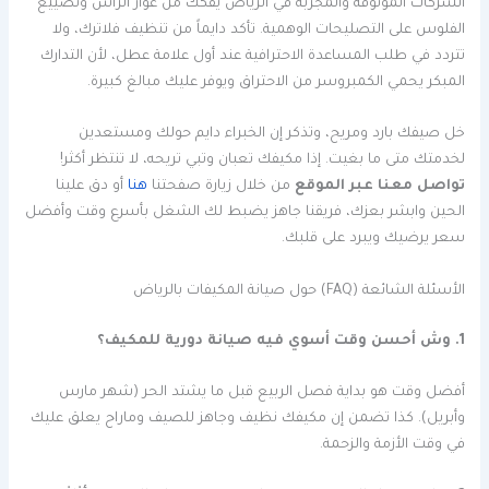
الشركات الموثوقة والمجربة في الرياض يفكك من عوار الراس وتضييع
الفلوس على التصليحات الوهمية. تأكد دايماً من تنظيف فلاترك، ولا
تتردد في طلب المساعدة الاحترافية عند أول علامة عطل، لأن التدارك
المبكر يحمي الكمبروسر من الاحتراق ويوفر عليك مبالغ كبيرة.
خل صيفك بارد ومريح، وتذكر إن الخبراء دايم حولك ومستعدين
لخدمتك متى ما بغيت. إذا مكيفك تعبان وتبي تريحه، لا تنتظر أكثر!
تواصل معنا عبر الموقع
من خلال زيارة صفحتنا
هنا
أو دق علينا
الحين وابشر بعزك، فريقنا جاهز يضبط لك الشغل بأسرع وقت وأفضل
سعر يرضيك ويبرد على قلبك.
الأسئلة الشائعة (FAQ) حول صيانة المكيفات بالرياض
1. وش أحسن وقت أسوي فيه صيانة دورية للمكيف؟
أفضل وقت هو بداية فصل الربيع قبل ما يشتد الحر (شهر مارس
وأبريل). كذا تضمن إن مكيفك نظيف وجاهز للصيف وماراح يعلق عليك
في وقت الأزمة والزحمة.