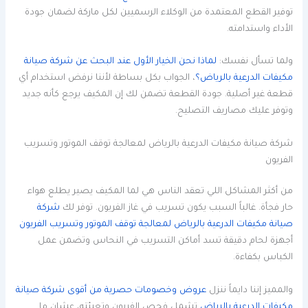
توفير القطع المعتمدة من الوكلاء الرسميين لكل ماركة لضمان جودة
الأداء واستدامته.
ولما تسأل نفسك:
لماذا نحن الخيار الأول عند البحث عن شركة صيانة
مكيفات الدرعية بالرياض؟
، الجواب بكل بساطة لأننا نرفض استخدام أي
قطعة غير أصلية. جودة القطعة تضمن لك إن المكيف يرجع كأنه جديد
وتوفر عليك مصاريف التصليح.
شركة صيانة مكيفات الدرعية بالرياض لمعالجة توقف الموتور وتسريب
الفريون
من أكثر المشاكل اللي تعقد الناس هي لما المكيف يصير يطلع هواء
حار فجأة. غالباً السبب يكون تسريب في غاز الفريون. توفر لك
شركة
صيانة مكيفات الدرعية بالرياض لمعالجة توقف الموتور وتسريب الفريون
أجهزة لحام دقيقة تسد أماكن التسريب في النحاس وتضمن عمل
الكباس بكفاءة.
والمميز إننا دايماً ننزل
عروض وخصومات حصرية من أقوى شركة صيانة
مكيفات الدرعية بالرياض
تشمل فحص الفريون وتعبئته، عشان ما