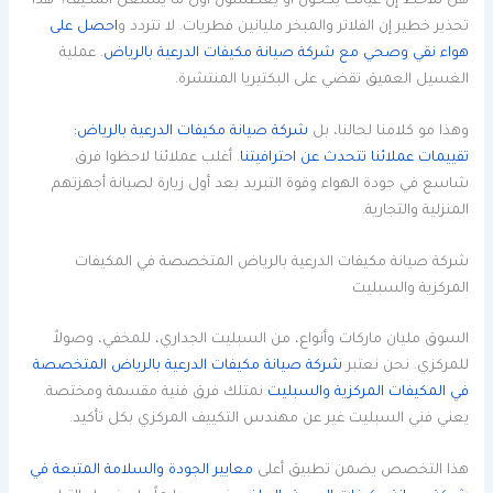
هل تلاحظ إن عيالك يكحون أو يعطسون أول ما يشتغل المكيف؟ هذا
تحذير خطير إن الفلاتر والمبخر مليانين فطريات. لا تتردد و
احصل على
هواء نقي وصحي مع شركة صيانة مكيفات الدرعية بالرياض
. عملية
الغسيل العميق تقضي على البكتيريا المنتشرة.
وهذا مو كلامنا لحالنا، بل
شركة صيانة مكيفات الدرعية بالرياض:
تقييمات عملائنا تتحدث عن احترافيتنا
. أغلب عملائنا لاحظوا فرق
شاسع في جودة الهواء وقوة التبريد بعد أول زيارة لصيانة أجهزتهم
المنزلية والتجارية.
شركة صيانة مكيفات الدرعية بالرياض المتخصصة في المكيفات
المركزية والسبليت
السوق مليان ماركات وأنواع، من السبليت الجداري، للمخفي، وصولاً
للمركزي. نحن نعتبر
شركة صيانة مكيفات الدرعية بالرياض المتخصصة
في المكيفات المركزية والسبليت
نمتلك فرق فنية مقسمة ومختصة.
يعني فني السبليت غير عن مهندس التكييف المركزي بكل تأكيد.
هذا التخصص يضمن تطبيق أعلى
معايير الجودة والسلامة المتبعة في