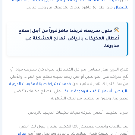
خلال
شركة صيانة مكيفات الدرعية بالرياض: حلول سريعة ومضمونة
للأعطال
فرق طوارئ جاهزة تتحرك لموقعك في وقت قياسي.
حلول سريعة:
فريقنا جاهز فوراً من أجل إصلاح
أعطال المكيفات بالرياض. نعالج المشكلة من
جذورها.
هذي الفرق تقدر تتعامل مع كل المشاكل، سواء كان تسريب مياه، أو
ثلج متراكم على المواسير، أو حتى ريحة شينة تطلع مع الهواء. والأحلى
من هذا كله إنك تقدر تستفيد من
خدمات شركة صيانة مكيفات الدرعية
بالرياض بأسعار تنافسية وجودة عالية
، يعني بتصلح مكيفك بأفضل
قطع غيار وبدون ما تنكسر ميزانيتك الشهرية.
خبراء التكييف: أفضل شركة صيانة مكيفات الدرعية بالرياض
فيه علامات واضحة يعطيك إياها المكيف عشان يقول لك “تكفى
أنقذني”. إذا شفت هذي العلامات، لا تتردد وتواصل فوراً مع
خبراء