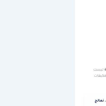
ة
ليست
لمكيفات
 نعالج