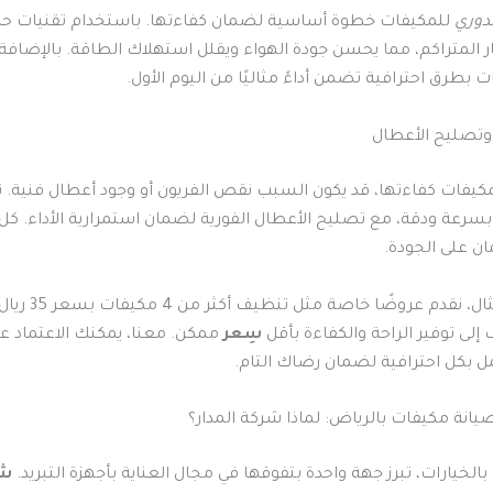
دوري
للمكيفات خطوة أساسية لضمان كفاءتها. باستخدام تقنيات حديث
ر المتراكم، مما يحسن جودة الهواء ويقلل استهلاك الطاقة. بالإضافة 
 بطرق احترافية تضمن أداءً مثاليًا من اليوم الأول.
 وتصليح الأعطال
مكيفات كفاءتها، قد يكون السبب نقص الفريون أو وجود أعطال فنية. 
 بسرعة ودقة، مع تصليح الأعطال الفورية لضمان استمرارية الأداء. كل
ن على الجودة.
على سبيل المثال، نقدم ع
لى توفير الراحة والكفاءة بأقل
سِعر
ممكن. معنا، يمكنك الاعتماد ع
كل احترافية لضمان رضاك التام.
نة مكيفات بالرياض: لماذا شركة المدار؟
الخيارات، تبرز جهة واحدة بتفوقها في مجال العناية بأجهزة التبريد.
شر