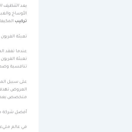
يعد
التنظيف ال
الأوساخ والغبا
تركيب
المكيفات
تعبئة الفريون
عندما تفقد ال
تعبئة الفريون
تنافسية وضما
العروض تهدف إ
متخصص يعمل ب
أفضل شركة صيا
في عالم مليء ب