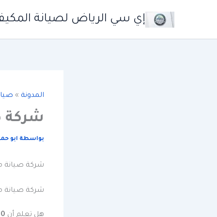
خطي
إي سي الرياض لصيانة المكيف
لى
لمحتوى
المدونة
»
صيان
شركة ص
بواسطة
ابو حم
شركة صيانة مك
شركة صيانة مك
هل تعلم أن
80% من مناز