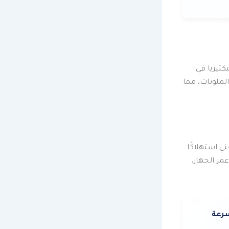
بكتيريا في
لملوثات، مما
ي استهلاكًا
مر الجهاز،
سرعة