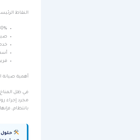
النقاط الرئيس
80% من منازل الرياض تحتوي على 
صيان
خدما
أسعا
فري
أهمية صيانة ا
في ظل المناخ ا
مجرد إجراء رو
بانتظام، فإنه
حلول 