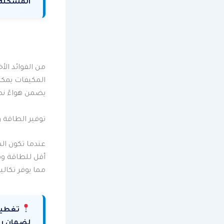
المشكلة 
من الفوائد ال
المكيفات يمكن
يضمن هواءً نظي
توفير الطاقة 
عندما تكون ال
أقل للطاقة وف
مما يوفر تكالي
تغطية
لضمان راح