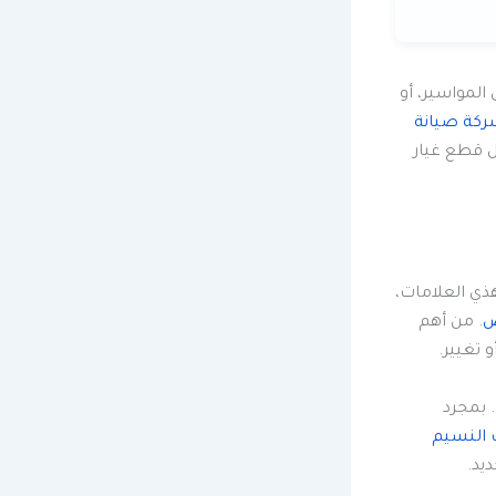
المواسير، أو
كة صيانة
 قطع غيار
ذي العلامات،
ض
. من أهم
تغيير.
 بمجرد
 النسيم
يد.