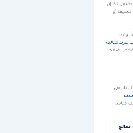
ة يضمن لك إن
لمكيف أو
. وهذا
تبريد مثالية
لي تفحص ضغط
لنداء هي
نسيم
ت قياسي.
 نعالج