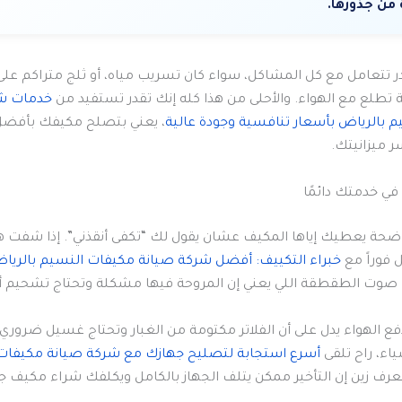
من جذورها.
ر تتعامل مع كل المشاكل، سواء كان تسريب مياه، أو ثلج متراكم على 
 تطلع مع الهواء. والأحلى من هذا كله إنك تقدر تستفيد من
خدمات شر
 بالرياض بأسعار تنافسية وجودة عالية
، يعني بتصلح مكيفك بأفضل
ر ميزانيتك.
في خدمتك دائمًا
ضحة يعطيك إياها المكيف عشان يقول لك “تكفى أنقذني”. إذا شفت ه
ل فوراً مع
خبراء التكييف: أفضل شركة صيانة مكيفات النسيم بالريا
صوت الطقطقة اللي يعني إن المروحة فيها مشكلة وتحتاج تشحيم أو 
ع الهواء يدل على أن الفلاتر مكتومة من الغبار وتحتاج غسيل ضروري.
اء، راح تلقى
أسرع استجابة لتصليح جهازك مع شركة صيانة مكيفات
ا نعرف زين إن التأخير ممكن يتلف الجهاز بالكامل ويكلفك شراء مكيف جد