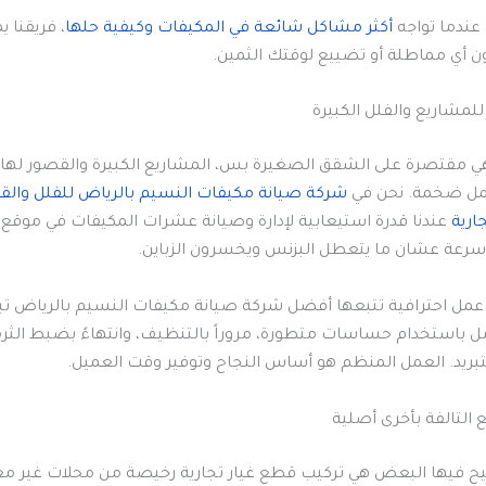
ك عندما تواجه
أكثر مشاكل شائعة في المكيفات وكيفية حلها
، فريقنا 
ون أي مماطلة أو تضييع لوقتك الثمين.
لمشاريع والفلل الكبيرة
هي مقتصرة على الشقق الصغيرة بس، المشاريع الكبيرة والقصور ل
مل ضخمة. نحن في
شركة صيانة مكيفات النسيم بالرياض للفلل والق
ارية
عندنا قدرة استيعابية لإدارة وصيانة عشرات المكيفات في موقع
 سرعة عشان ما يتعطل البزنس ويخسرون الزباين.
مل احترافية تتبعها أفضل شركة صيانة مكيفات النسيم بالرياض تب
 باستخدام حساسات متطورة، مروراً بالتنظيف، وانتهاءً بضبط الث
بريد. العمل المنظم هو أساس النجاح وتوفير وقت العميل.
 التالفة بأخرى أصلية
ح فيها البعض هي تركيب قطع غيار تجارية رخيصة من محلات غير مع