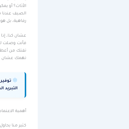
الأثاث؟ أو يمك
الصيف عندنا ف
رفاهية، بل هو 
عشان كذا، إذ
فأنت وصلت للم
تفتك من أعطا
تهمك عشان تح
توفير 
التبريد ال
أهمية الاعتماد
كثير منا يحا