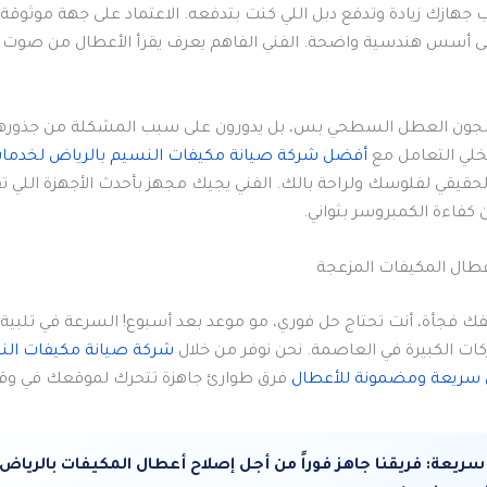
ب جهازك زيادة وتدفع دبل اللي كنت بتدفعه. الاعتماد على جهة موثوق
ى أسس هندسية واضحة. الفني الفاهم يعرف يقرأ الأعطال من صوت ا
عالجون العطل السطحي بس، بل يدورون على سبب المشكلة من جذورها
خلي التعامل مع
أفضل شركة صيانة مكيفات النسيم بالرياض لخدمات 
الحقيقي لفلوسك ولراحة بالك. الفني يجيك مجهز بأحدث الأجهزة ال
ن كفاءة الكمبروسر بثواني.
عطال المكيفات المزعجة
ك فجأة، أنت تحتاج حل فوري، مو موعد بعد أسبوع! السرعة في تلبية ا
ركات الكبيرة في العاصمة. نحن نوفر من خلال
شركة صيانة مكيفات ال
ل سريعة ومضمونة للأعطال
فرق طوارئ جاهزة تتحرك لموقعك في وق
سريعة:
فريقنا جاهز فوراً من أجل إصلاح أعطال المكيفات بالرياض.