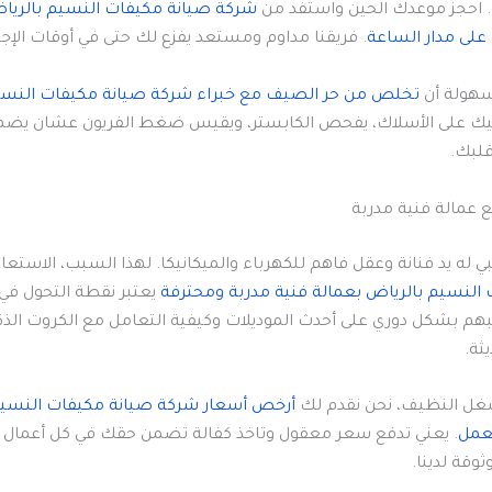
احجز موعدك الحين واستفد من
شركة صيانة مكيفات النسيم بالريا
على مدار الساعة
. فريقنا مداوم ومستعد يفزع لك حتى في أوقات الإجا
 سهولة أن
تخلص من حر الصيف مع خبراء شركة صيانة مكيفات النسي
شيك على الأسلاك، يفحص الكابستر، ويقيس ضغط الفريون عشان يض
قلبك.
 عمالة فنية مدربة
ي له يد فنانة وعقل فاهم للكهرباء والميكانيكا. لهذا السبب، الاستعان
النسيم بالرياض بعمالة فنية مدربة ومحترفة
يعتبر نقطة التحول في
ريبهم بشكل دوري على أحدث الموديلات وكيفية التعامل مع الكروت الذ
ثة.
شغل النظيف، نحن نقدم لك
أرخص أسعار شركة صيانة مكيفات النسيم
عمل
. يعني تدفع سعر معقول وتاخذ كفالة تضمن حقك في كل أعمال ا
وقة لدينا.