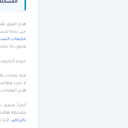
المشكلة 
هذي الفرق تقد
حتى ريحة شينة
مكيفات النسيم
وبدون ما تنكس
خبراء التكييف 
فيه علامات وا
لا تتردد وتواص
هذي العلامات 
أيضاً، ضعف دف
ملاحظة هالأشي
بالرياض
، لأنن