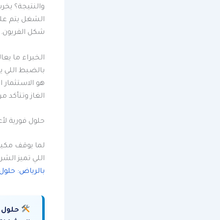
والنتيجة؟ يخر
الشغل يتم عل
شكل الفريون.
الخبراء ما ي
بالضبط اللي ي
هو الاستثمار 
الغاز وتتأكد م
حلول فورية لأ
لما يوقف مكيف
اللي تميز الش
بالرياض: حلو
حلول 