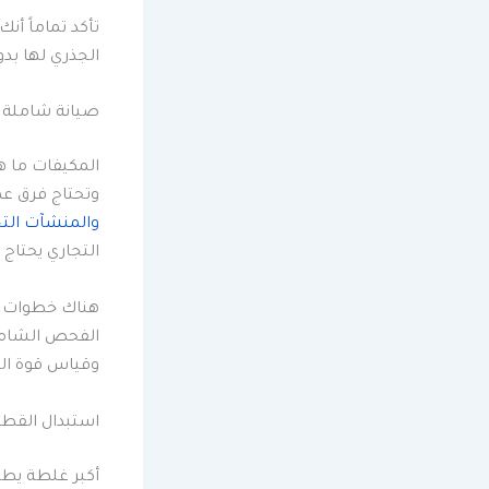
تأكد تماماً أن
الجذري لها بد
صيانة شاملة ل
المكيفات ما 
وتحتاج فرق ع
والمنشآت التج
التجاري يحتاج
هناك خطوات ع
الفحص الشامل
وقياس قوة الت
استبدال القطع
أكبر غلطة يطي