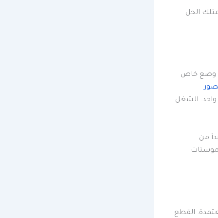
يمتلك الحل
ها وضع خاص
صور
 واحد. الشغل
دأ من
رموستات
تمدة. القطع