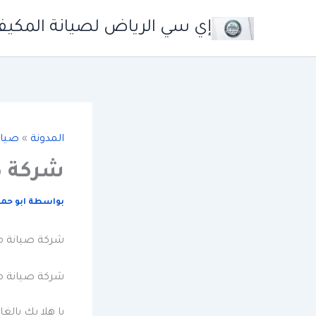
خطي
إي سي الرياض لصيانة المكيف
لى
لمحتوى
المدونة
»
صيان
شركة ص
بواسطة
ابو حم
شركة صيانة م
شركة صيانة م
يا هلا بك يال