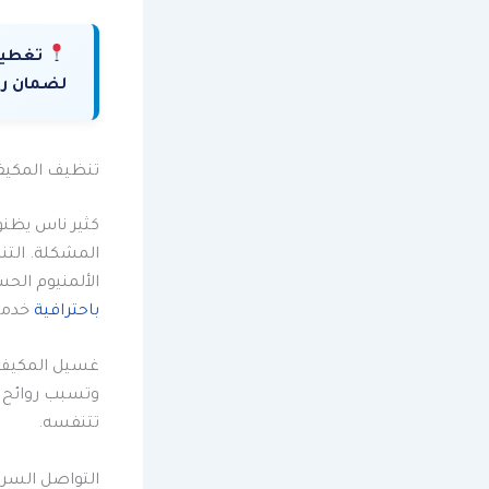
تغطية
لضمان راح
تنظيف المكيفا
كثير ناس يظنو
المشكلة. الت
الألمنيوم الح
باحترافية
خدمة 
غسيل المكيف م
وتسبب روائح 
تتنفسه.
التواصل السري